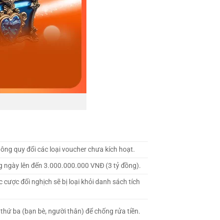
không quy đổi các loại voucher chưa kích hoạt.
 ngày lên đến 3.000.000.000 VNĐ (3 tỷ đồng).
cược đối nghịch sẽ bị loại khỏi danh sách tích
thứ ba (bạn bè, người thân) để chống rửa tiền.