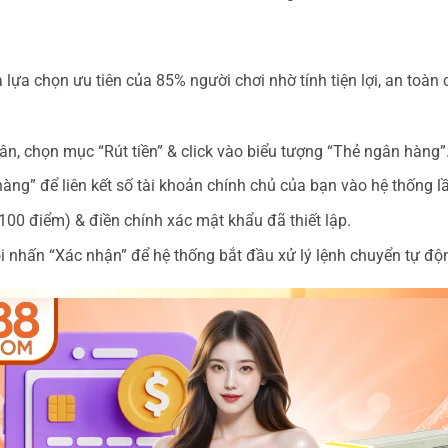
lựa chọn ưu tiên của 85% người chơi nhờ tính tiện lợi, an toàn 
n, chọn mục “Rút tiền” & click vào biểu tượng “Thẻ ngân hàng”
ng” để liên kết số tài khoản chính chủ của bạn vào hệ thống l
100 điểm) & điền chính xác mật khẩu đã thiết lập.
rồi nhấn “Xác nhận” để hệ thống bắt đầu xử lý lệnh chuyển tự độ