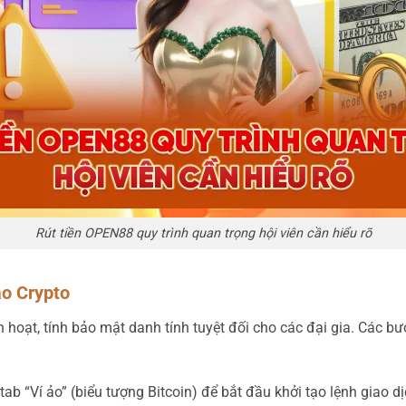
Rút tiền OPEN88 quy trình quan trọng hội viên cần hiểu rõ
ảo Crypto
h hoạt, tính bảo mật danh tính tuyệt đối cho các đại gia. Các b
 tab “Ví ảo” (biểu tượng Bitcoin) để bắt đầu khởi tạo lệnh giao dị