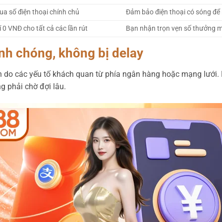
a số điện thoại chính chủ
Đảm bảo điện thoại có sóng để 
0 VNĐ cho tất cả các lần rút
Bạn nhận trọn vẹn số thưởng mà
nh chóng, không bị delay
n do các yếu tố khách quan từ phía ngân hàng hoặc mạng lưới. 
g phải chờ đợi lâu.