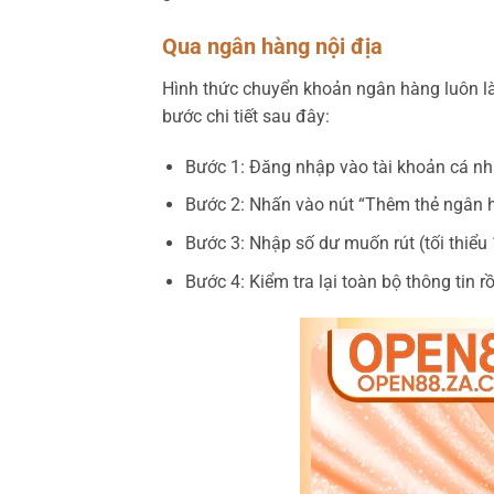
Qua ngân hàng nội địa
Hình thức chuyển khoản ngân hàng luôn là 
bước chi tiết sau đây:
Bước 1: Đăng nhập vào tài khoản cá nhâ
Bước 2: Nhấn vào nút “Thêm thẻ ngân hà
Bước 3: Nhập số dư muốn rút (tối thiểu 
Bước 4: Kiểm tra lại toàn bộ thông tin 