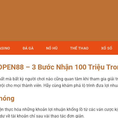
ASINO
ĐÁ GÀ
NỔ HŨ
THỂ THAO
XỔ SỐ
 OPEN88 – 3 Bước Nhận 100 Triệu Tro
hất mà bất kỳ người chơi nào cũng quan tâm khi tham gia giải 
trội cho mọi thành viên. Hãy cùng khám phá lộ trình đưa lợi nhu
chóng
iện thực hóa những khoản lợi nhuận khổng lồ từ các ván cược kịc
ư về tài khoản chỉ sau vài thao tác đơn giản.