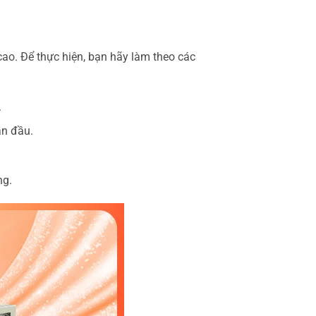
cao. Để thực hiện, bạn hãy làm theo các
.
ần đầu.
ng.